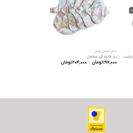
داخل مخمل روشن
درشت
پد قاعدگی مخمل
ده
محدوده
197,000
تومان
–
204,000
تومان
:
قیمت:
180,000 تومان
197,000 تومان
تا
تومان
204,000 تومان