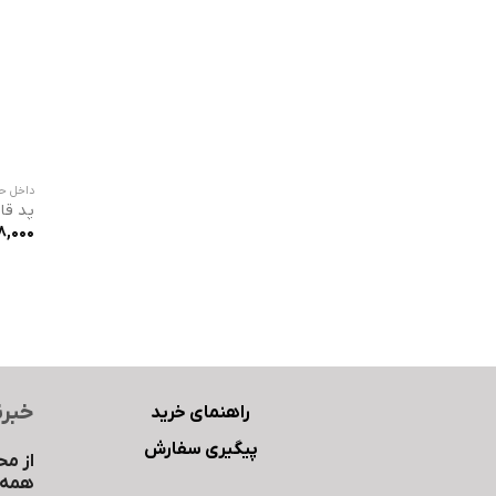
داخل حو
پد قا
8,000
خبرن
راهنمای خرید
پیگیری سفارش
از مح
همه ب