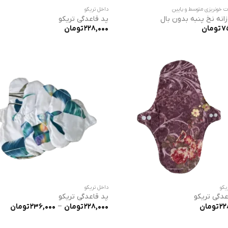
 خونریزی متوسط و پایین
داخل تریکو
زانه نخ پنبه بدون بال
پد قاعدگی تریکو
7
تومان
228,000
تومان
یکو
داخل تریکو
عدگی تریکو
پد قاعدگی تریکو
محد
22
تومان
228,000
تومان
–
236,000
تومان
قیم
تا