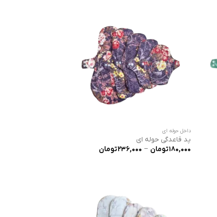
2 تومان
236,000 تومان
داخل حوله ای
پد قاعدگی حوله ای
ده
محدوده
180,000
تومان
–
236,000
تومان
:
قیمت:
180,000 تومان
180,000 تومان
تا
تومان
236,000 تومان