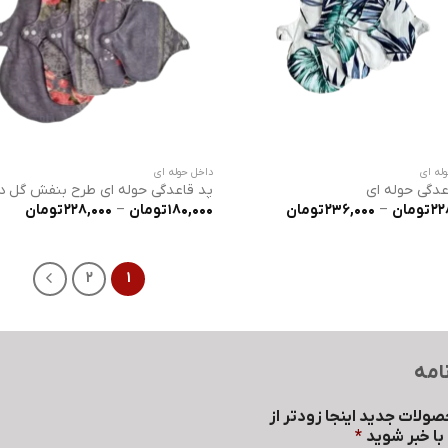
له ای
داخل حوله ای
عدگی حوله ای
پد قاعدگی حوله ای طرح بنفش گل 
محدوده
محدو
22
تومان
–
236,000
تومان
180,000
تومان
–
228,000
تومان
قیمت:
قیمت
228,000 تومان
تا
تا
236,000 تومان
228,000 
2
1
امه
صولات جدید اینجا زودتر از
ا خبر شوید
*