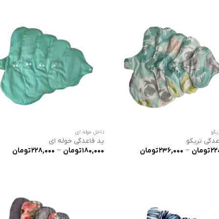
36,000
یکو
داخل حوله ای
عدگی تریکو
پد قاعدگی حوله ای
محدوده
محدو
22
تومان
–
236,000
تومان
180,000
تومان
–
228,000
تومان
قیمت:
قیمت
228,000 تومان
تا
تا
236,000 تومان
228,000 