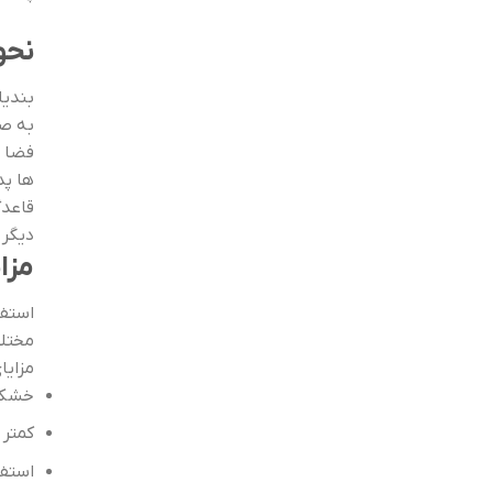
نحو
بندیل
به صو
ها پد
قاعدگ
دیگر 
مزا
استفا
مختلف
مزایا
خشک ش
کمتر
استفا