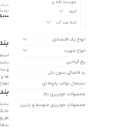
شوینده لکه بر
بندیلک
بندیل
کیف
5,000
لایه ضد آب
انواع پک اقتصادی
بند
انواع شورت
استفا
پچ گرمایی
باشد.
و سای
پد قاعدگی بدون بال
ها و 
دستمال توالت پارچه ای
اطلاع
بند
محصولات خونریزی بالا
بندیل
محصولات خونریزی متوسط و پایین
جایگز
طریق 
پدها