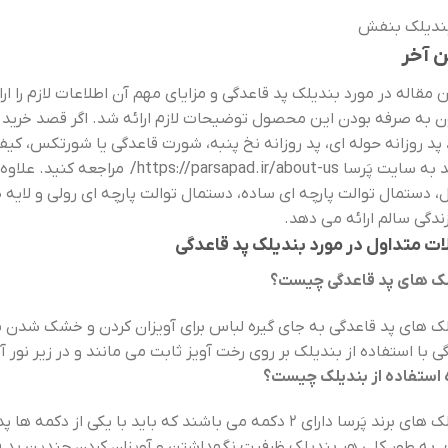
 آخر
ن مقاله در مورد بندیلک پد قاعدگی و مزایای مهم آن اطلاعات لازم را ارا
 به صرفه بودن این محصول توضیحات لازم ارائه شد. اگر قصد خرید پ
 پد روزانه حوله ای، پد روزانه نخ پنبه، شورت قاعدگی یا شورتکس، کیف 
د به سایت پَرسا
https://parsapad.ir/about-us/
مراجعه کنید. علاوه
 دستمال توالت پارچه ای ساده، دستمال توالت پارچه ای رولی و لایه 
زندگی سالم ارائه می دهد.
ات متداول در مورد بندیلک پد قاعدگی
لک های پد قاعدگی چیست؟
ک های پد قاعدگی به جای گیره لباس برای آویزان کردن و خشک شدن پد
ی با استفاده از بندیلک بر روی رخت آویز ثابت می مانند و در زیر نو
استفاده از بندیلک چیست؟
بندیلک های برند پَرسا دارای 2 دکمه می باشند که باید با یکی 
به طور کلی هر بندیلک ظرفیت نگهداشتن و آویزان کردن چندین پد قا