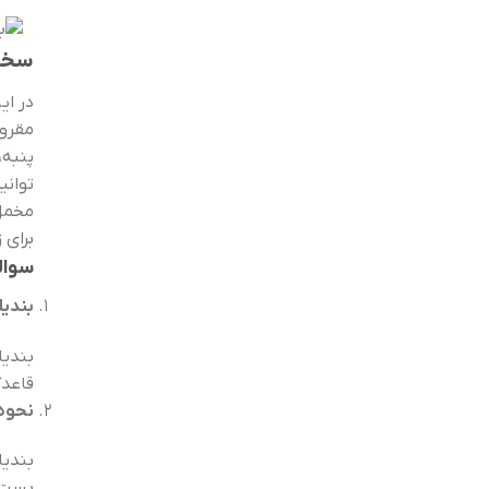
سخن
در ای
مقرون
پنبه،
توانی
مخمل،
برای 
سوال
بندی
بندیل
قاعدگ
نحوه 
بست. 