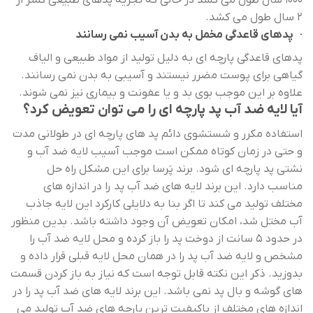
1000 سال طول می کشد در حالی که تجزیه پدهای طبیعی کمتر از
2 سال طول می کشد.
· پدهای قاعدگی مخمل به بدن آسیب نمی رسانند
پدهای قاعدگی پارچه ای به دلیل تولید از مواد طبیعی و الیاف
گیاهی برای پوست مضرر نیستند و آسیبی به بدن نمی رسانند.
علاوه بر این موجب بوی بد و یا عفونت و بیماری نیز نمی شوند.
آیا لایه ضد آب پد پارچه ای را می توان تعویض کرد؟
استفاده مکرر و شستشوی دائم پد های پارچه ای در طولانی مدت
و حتی در زمان کوتاه ممکن است موجب آسیب لایه ضد آب و
نشتی پد پارچه ای شود. برند پَرسا برای این مشکل راه حل
مناسب دارد. این برند لایه های ضد آب پد را در اندازه های
مختلف تولید می کند تا اگر بنا به دلایلی کارکرد این لایه جاذب
آب مختل شد، امکان تعویض آن وجود داشته باشد. بدین منظور
در حدود 5 سانت از دوخت پد را باز کرده و محل لایه ضد آب را
مشخص و لایه ضد آب پد را در همان محل لایه قبلی قرار داده و
بدوزید. ذکر این نکته قابل توجه است که نیاز به باز کردن قسمت
های گوشه و بال پد نمی باشد. این برند لایه های ضد آب پد را در
اندازه های مختلف از باکیفیت ترین پارچه های ضد آب تولید می