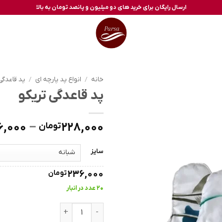
ارسال رایگان برای خرید های دو میلیون و پانصد تومان به بالا
خانه
/
انواع پد پارچه ای
/
پد قاعدگی
پد قاعدگی تریکو
6,000
–
228,000
تومان
سایز
236,000
تومان
20 عدد در انبار
پد قاعدگی تریکو عدد