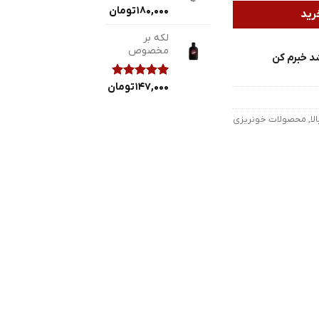
180,000
تومان
رید
لکه بر
مخصوص
د خبرم کن
2
147,000
امتیازدهی
تومان
5.00
از 5
در
ا
,
محصولات خونریزی
امتیازدهی
مشتری