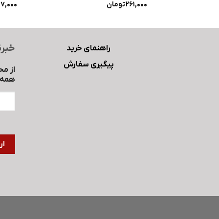
261,000
تومان
97,000
خبرن
راهنمای خرید
پیگیری سفارش
از مح
همه ب