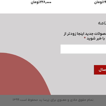
1
تومان
228,000
تومان
امه
صولات جدید اینجا زودتر از
ا خبر شوید
*
تمام حقوق مادی و معنوی برای پَرسا پد محفوظ است 1399