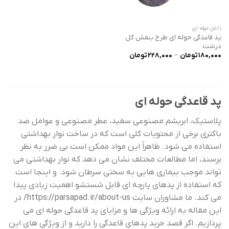
داخل حوله ای
پد قاعدگی حوله ای طرح بنفش گل
درشت
محدوده
180,000
تومان
–
228,000
تومان
قیمت:
180,000 تومان
تا
228,000 تومان
پد قاعدگی حوله ای
پلاستیک، ابریشم مصنوعی سفید، عطر مصنوعی و عوامل ضد
باکتری برخی از محتویات کلی است که در ساخت نوار بهداشتی
استفاده می شود. ظاهراً این مواد ممکن است بی ضرر به نظر
برسند، اما مطالعات مختلف نشان می دهد که نوار بهداشتی می
‌تواند موجب بیماری ‌هایی به سختی سرطان شود. و اینجا است
که استفاده از پدهای پارچه ای قابل شستشو اهمیت زیادی پیدا
می کند. ما مشاوران سایت
https://parsapad.ir/about-us/
در
این مقاله به ارائه ویژگی ها و مزایای پد قاعدگی حوله ای می
پردازیم. اگر قصد خرید پدهای قاعدگی را دارید و از ویژگی های این