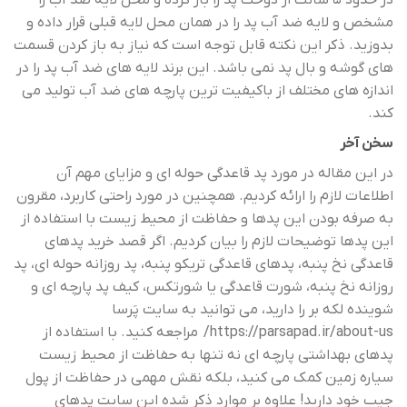
مشخص و لایه ضد آب پد را در همان محل لایه قبلی قرار داده و
بدوزید. ذکر این نکته قابل توجه است که نیاز به باز کردن قسمت
های گوشه و بال پد نمی باشد. این برند لایه های ضد آب پد را در
اندازه های مختلف از باکیفیت ترین پارچه های ضد آب تولید می
کند.
سخن آخر
در این مقاله در مورد پد قاعدگی حوله ای و مزایای مهم آن
اطلاعات لازم را ارائه کردیم. همچنین در مورد راحتی کاربرد، مقرون
به صرفه بودن این پدها و حفاظت از محیط زیست با استفاده از
این پدها توضیحات لازم را بیان کردیم. اگر قصد خرید پدهای
قاعدگی نخ پنبه، پدهای قاعدگی تریکو پنبه، پد روزانه حوله ای، پد
روزانه نخ پنبه، شورت قاعدگی یا شورتکس، کیف پد پارچه ای و
شوینده لکه بر را دارید، می توانید به سایت پَرسا
https://parsapad.ir/about-us/
مراجعه کنید. با استفاده از
پدهای بهداشتی پارچه ای نه تنها به حفاظت از محیط زیست
سیاره زمین کمک می کنید، بلکه نقش مهمی در حفاظت از پول
جیب خود دارید! علاوه بر موارد ذکر شده این سایت پدهای