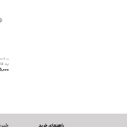
پد قاعد
پد قا
5,000
خبرن
راهنمای خرید