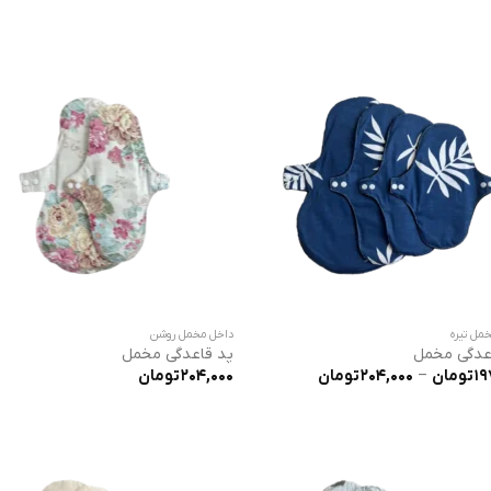
204,000 تومان
204,000 
مل تیره
داخل مخمل روشن
عدگی مخمل
پد قاعدگی مخمل
محدوده
19
تومان
–
204,000
تومان
204,000
تومان
قیمت:
197,000 تومان
تا
204,000 تومان