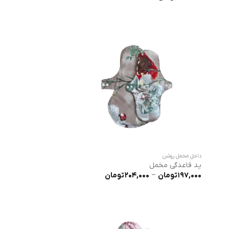
5
تومان
داخل مخمل روشن
پد قاعدگی مخمل
محدوده
197,000
تومان
–
204,000
تومان
قیمت:
197,000 تومان
تا
204,000 تومان