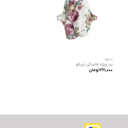
پد ویژه
پد ویژه قاعدگی تریکو
261,000
تومان
وده
ت:
175,000 تومان
 تومان