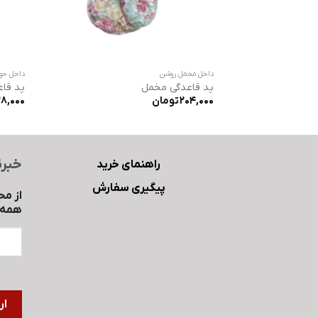
داخل مخمل روشن
داخل حول
پد قاعدگی مخمل
پد قاع
204,000
تومان
28,000
خبرن
راهنمای خرید
پیگیری سفارش
از مح
همه ب