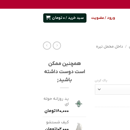
سبد خرید /
0
تومان
ورود / عضویت
/
داخل مخمل تیره
همچنین ممکن
است دوست داشته
باشید;
پاک کردن
پد روزانه حوله
ای
180,000
تومان
کیف شستشو
102,000
تومان