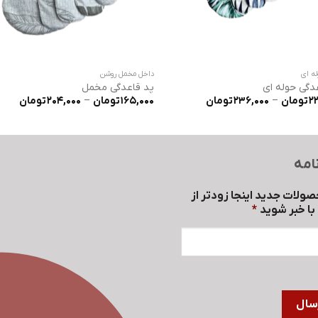
ه ای
داخل مخمل روشن
دگی حوله ای
پد قاعدگی مخمل
محدوده
محدو
2
تومان
–
236,000
تومان
165,000
تومان
–
204,000
تومان
قیمت:
قیمت
228,000 تومان
تا
تا
236,000 تومان
204,000 ت
امه
صولات جدید اینجا زودتر از
ا خبر شوید
*