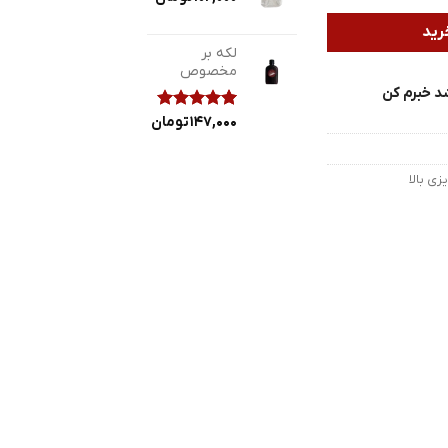
رید
لکه بر
مخصوص
د خبرم کن
2
147,000
امتیازدهی
تومان
5.00
از 5
در
امتیازدهی
ی بالا
مشتری