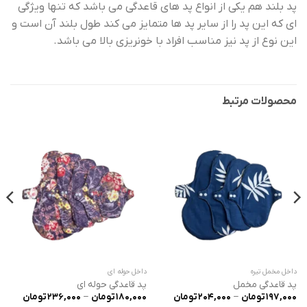
پد بلند هم یکی از انواع پد های قاعدگی می باشد که تنها ویژگی
ای که این پد را از سایر پد ها متمایز می کند طول بلند آن است و
این نوع از پد نیز مناسب افراد با خونریزی بالا می باشد.
محصولات مرتبط
داخل مخمل تیره
داخل حوله ای
پد قاعدگی مخمل
پد قاعدگی حوله ای
محدوده
محدود
197,000
تومان
–
204,000
تومان
180,000
تومان
–
236,000
تومان
قیمت:
قیمت: