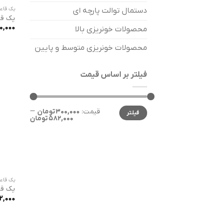
پک قاع
دستمال توالت پارچه ای
پک قا
0,000
محصولات خونریزی بالا
محصولات خونریزی متوسط و پایین
فیلتر بر اساس قیمت
حداقل
حداکثر
قیمت:
300,000 تومان
—
فیلتر
قیمت
قیمت
582,000 تومان
پک قاع
پک قا
2,000