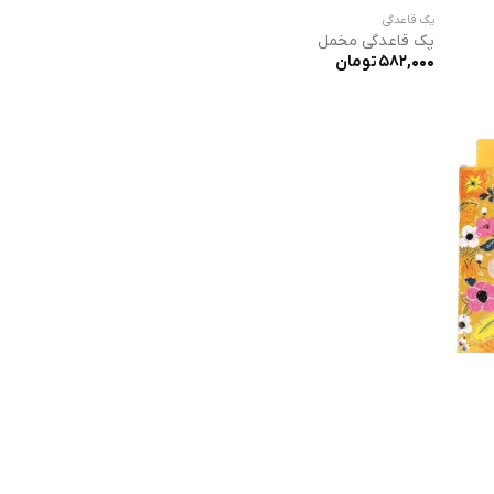
پک قاعدگی
پک قاعدگی مخمل
582,000
تومان
وده
ت:
300,000 تومان