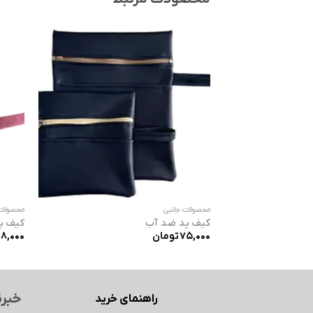
محصولات جانبی
محصولات
کیف پد ضد آب
کیف پ
75,000
تومان
08,000
خبرن
راهنمای خرید