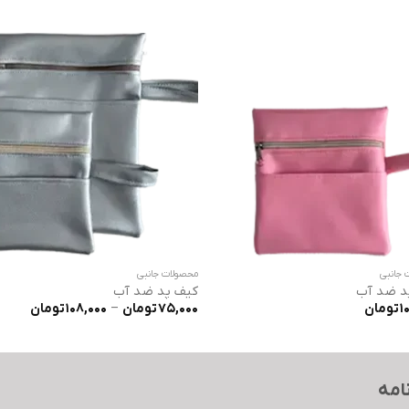
 جانبی
محصولات جانبی
د ضد آب
کیف پد ضد آب
محدود
1
تومان
75,000
تومان
–
108,000
تومان
قیمت:
تا
108,000 توما
امه