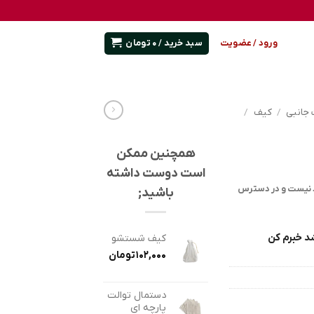
سبد خرید /
0
تومان
ورود / عضویت
جانبی
/
کیف
/
همچنین ممکن
است دوست داشته
د نیست و در دسترس
باشید;
د خبرم کن
کیف شستشو
102,000
تومان
دستمال توالت
پارچه ای