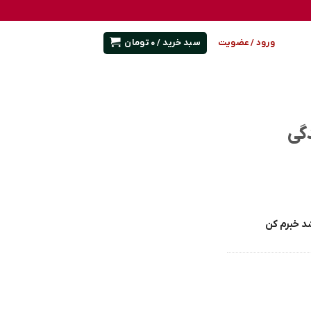
سبد خرید /
0
تومان
ورود / عضویت
گی
د خبرم کن