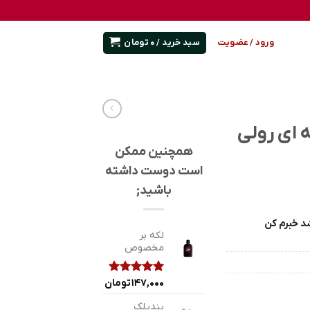
سبد خرید /
0
تومان
ورود / عضویت
 ای رولی
همچنین ممکن
است دوست داشته
باشید;
د خبرم کن
لکه بر
مخصوص
2
147,000
امتیازدهی
تومان
5.00
از 5
در
بندیلک