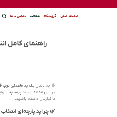
Ski
t
conten
صفحه اصلی
فروشگاه
مقالات
تماس با ما
راهنمای کامل انت
🩸 به دنبال یک پد قاعدگی
نرم، 
در این مقاله از برند
پَرسا پد
، انوا
با نیازتان داشته باشید.
🌿 چرا پد پارچه‌ای انتخا