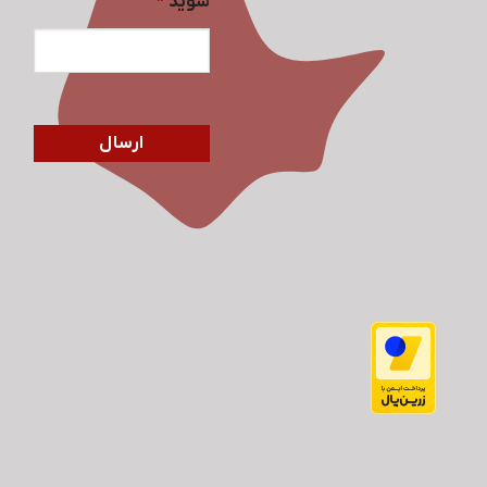
شوید
*