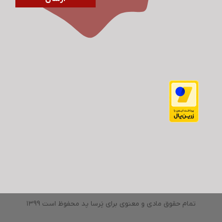
تمام حقوق مادی و معنوی برای پَرسا پد محفوظ است 1399