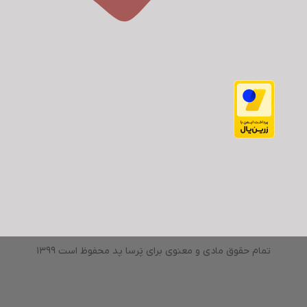
تمام حقوق مادی و معنوی برای پَرسا پد محفوظ است 1399