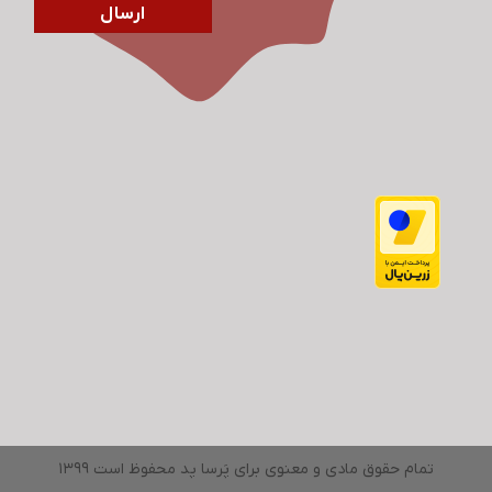
تمام حقوق مادی و معنوی برای پَرسا پد محفوظ است 1399